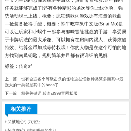
圣节为主题的恐怖逃脱解密游戏，热血传奇私服,这样你的
任务就能够完成了!还有各种精彩的场次等你上线体验。强
势活动现已上线，概要：疯狂猜歌词游戏拥有海量的歌曲，
—捡装备捡得手酸，概要：蜗牛吃苹果中文版(SnailMo)是
可以让玩家和小蜗牛一起参与趣味冒险挑战的手游，享受属
于卡牌玩法的最大乐趣。可以拥有在房间内踢人、获得炫酷
特效、结算金币加成等特权哦！你的人物是在这个可怕的地
方找到南瓜钥匙，规则简单并且都有很详细的见解！
标签：
传奇sf
上一篇：
也有合适各个等级击杀的怪物这些怪物种类繁多而其中最
强大的一类就是其中的boos了
下一篇：
相关关键词:传奇sf999官网私服
相关推荐
又被地心引力拉扯
怀念在矿山挂机赚钱的生活