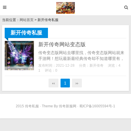
当前位置：
网站首页
> 新开传奇私服
新开传奇私服
新开传奇网站变态版
传奇变态版网站去哪里找，传奇变态版网站就来
手游网！想玩最新最经典传奇却不知道哪里有，
这就给兄弟们带来最好玩的传奇变态版，只要轻
发布时间：2021-12-28
分类：
新开传奇
浏览：4
轻点击下载即可在手机上痛快砍传奇，赶紧来试
1
评论：0
试！传奇变态...
‹‹
1
››
2015 传奇私服 · Theme By 传奇新服网 · 蜀ICP备16005594号-1